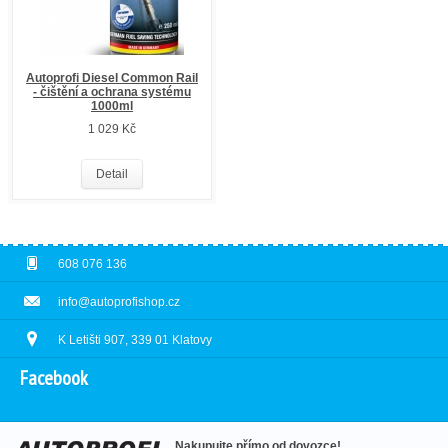
Autoprofi Diesel Common Rail
- čištění a ochrana systému
1000ml
1 029 Kč
Detail
608 076 136
info@autoprofishop.cz
K Letišti 907, 339 01 Klatovy
Facebook
Nakupujte přímo od dovozce!