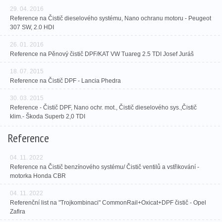
29. 04. 2016
Reference na Čistič dieselového systému, Nano ochranu motoru - Peugeot
307 SW, 2.0 HDI
26. 01. 2016
Reference na Pěnový čistič DPF/KAT VW Tuareg 2.5 TDI Josef Juráš
18. 07. 2015
Reference na Čistič DPF - Lancia Phedra
30. 03. 2015
Reference - Čistič DPF, Nano ochr. mot., Čistič dieselového sys.,Čistič
klim.- Škoda Superb 2,0 TDI
Reference
04. 11. 2022
Reference na Čistič benzínového systému/ Čistič ventilů a vstřikování -
motorka Honda CBR
04. 11. 2022
Referenční list na "Trojkombinaci" CommonRail+Oxicat+DPF čistič - Opel
Zafira