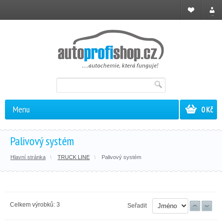
Registrace
Přihl
Menu
0 Kč
Palivový systém
Hlavní stránka
TRUCK LINE
Palivový systém
Celkem výrobků: 3
Seřadit