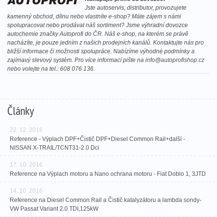
Jste autoservis, distributor, provozujete
kamenný obchod, dílnu nebo vlastníte e-shop? Máte zájem s námi
spolupracovat nebo prodávat náš sortiment? Jsme výhradní dovozce
autochemie značky Autoprofi do ČR. Náš e-shop, na kterém se právě
nacházíte, je pouze jedním z našich prodejních kanálů. Kontaktujte nás pro
bližší informace či možnosti spolupráce. Nabízíme výhodné podmínky a
zajímavý slevový systém. Pro více informací pište na
info@autoprofishop.cz
nebo volejte na tel.: 608 076 136.
Články
22. 12. 2016
Reference - Výplach DPF+Čistič DPF+Diesel Common Rail+další -
NISSAN X-TRAIL/TCNT31-2.0 Dci
17. 10. 2016
Reference na Výplach motoru a Nano ochrana motoru - Fiat Doblo 1, 3JTD
14. 10. 2016
Reference na Diesel Common Rail a Čistič katalyzátoru a lambda sondy-
VW Passat Variant 2.0 TDI,125kW