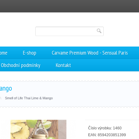
Rome
E-shop
Carvame Premium Wood - Sensual Paris
Obchodní podmínky
Kontakt
Mango
Smell of Life Thai Lime & Mango
Číslo výrobku: 1460
EAN: 8594203851399