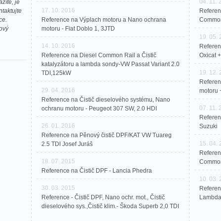
04. 11.
zíte, je
17. 10. 2016
taktujte
Referenč
ce.
Reference na Výplach motoru a Nano ochrana
CommonR
ový
motoru - Fiat Doblo 1, 3JTD
19. 05.
14. 10. 2016
Referen
Reference na Diesel Common Rail a Čistič
Oxicat 
katalyzátoru a lambda sondy-VW Passat Variant 2.0
19. 12.
TDI,125kW
Referen
29. 04. 2016
motoru 
Reference na Čistič dieselového systému, Nano
07. 11.
ochranu motoru - Peugeot 307 SW, 2.0 HDI
Referen
26. 01. 2016
Suzuki
Reference na Pěnový čistič DPF/KAT VW Tuareg
15. 04.
2.5 TDI Josef Juráš
Referen
18. 07. 2015
Common 
Reference na Čistič DPF - Lancia Phedra
10. 03.
30. 03. 2015
Referen
Reference - Čistič DPF, Nano ochr. mot., Čistič
Lambda 
dieselového sys.,Čistič klim.- Škoda Superb 2,0 TDI