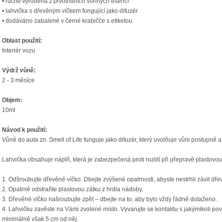
• ručně vyrobená z prvotřídních vonných esencí
• lahvička s dřevěným víčkem fungující jako difuzér
• dodáváno zabalené v černé krabičče s etiketou
Oblast použití:
Interiér vozu
Výdrž vůně:
2 - 3 měsíce
Objem:
10ml
Návod k použití:
Vůně do auta zn. Smell of Life funguje jako difuzér, který uvolňuje vůni postupně 
Lahvička obsahuje náplň, která je zabezpečená proti rozlití při přepravě plastovou
1.
Odšroubujte dřevěné víčko. Dbejte zvýšené opatrnosti, abyste nestrhli závit dř
2.
Opatrně odstraňte plastovou zátku z hrdla nádoby.
3.
Dřevěné víčko našroubujte zpět – dbejte na to, aby bylo vždy řádně dotaženo.
4.
Lahvičku zavěste na Vámi zvolené místo. Vyvarujte se kontaktu s jakýmikoli pov
minimálně však 5 cm od něj.