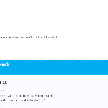
mi známkami jsou použity výhradně pro informativní
ebook
ence
 2022
ce na Čistič benzínového systému/ Čistič
 a vstřikování - motorka Honda CBR