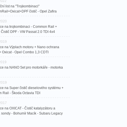
 2022
ní list na "Trojkombinaci"
ail+Oxicat+DPF čistič - Opel Zafira
 2020
ce na trojkombinaci - Common Rail +
+ Čistič DPF - VW Passat 2.0 TDI 4x4
 2019
ce na Výplach motoru + Nano ochrana
+ Oxicat - Opel Combo 1,3 CDTI
 2019
ce na NANO Set pro motorkáře - motorka
 2019
ce na Super čistič dieselového systému +
Rail - Škoda Octavia TDI
 2017
ce na OXICAT - Čistič katalyzátoru a
sondy - Bohumír Macík - Subaru Legacy