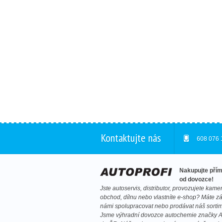
Kontaktujte nás
608 076 
Nakupujte pří
od dovozce!
Jste autoservis, distributor, provozujete kam
obchod, dílnu nebo vlastníte e-shop? Máte z
námi spolupracovat nebo prodávat náš sorti
Jsme výhradní dovozce autochemie značky A