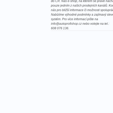
do ČR. Náš e-shop, na kterém se právě nachá
pouze jedním z našich prodejních kanálů. Kon
nás pro bližší informace či možnosti spoluprá
Nabízíme výhodné podmínky a zajímavý slev
systém. Pro více informací pište na
info@autoprofishop.cz
nebo volejte na tel.:
608 076 136.