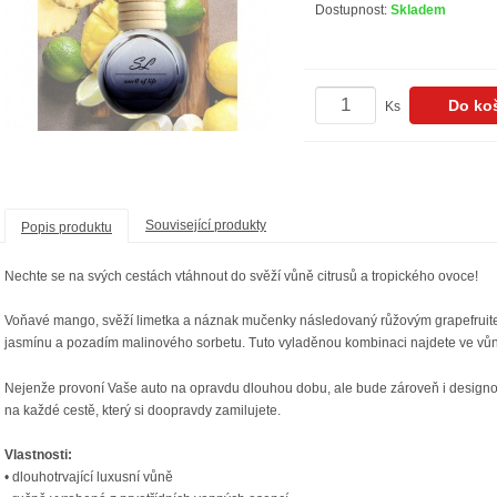
Dostupnost:
Skladem
Ks
Související produkty
Popis produktu
Nechte se na svých cestách vtáhnout do svěží vůně citrusů a tropického ovoce!
Voňavé mango, svěží limetka a náznak mučenky následovaný růžovým grapefru
jasmínu a pozadím malinového sorbetu. Tuto vyladěnou kombinaci najdete ve vů
N
ejenže provoní Vaše auto na opravdu dlouhou dobu, ale bude zároveň i design
na každé cestě, který si doopravdy zamilujete.
Vlastnosti:
• dlouhotrvající luxusní vůně