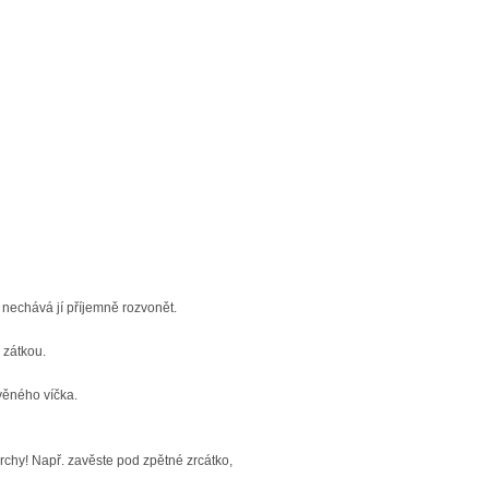
a nechává jí příjemně rozvonět.
 zátkou.
evěného víčka.
rchy! Např. zavěste pod zpětné zrcátko,