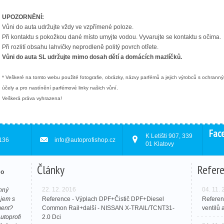
UPOZORNĚNÍ:
Vůni do auta udržujte vždy ve vzpřímené poloze.
Při kontaktu s pokožkou dané místo umyjte vodou. Vyvarujte se kontaktu s očima.
Při rozlití obsahu lahvičky neprodleně politý povrch otřete.
Vůni do auta SL udržujte mimo dosah dětí a domácích mazlíčků.
* Veškeré na tomto webu použité fotografie, obrázky, názvy parfémů a jejich výrobců s ochranný
účely a pro nastínění parfémové linky našich vůní.
Veškerá práva vyhrazena!
Fac
K Letišti 907, 339
136
info@autoprofishop.cz
01 Klatovy
Články
Refer
mo
22. 12. 2016
04. 11.
enný
ájem s
Reference - Výplach DPF+Čistič DPF+Diesel
Referen
ment?
Common Rail+další - NISSAN X-TRAIL/TCNT31-
ventilů
utoprofi
2.0 Dci