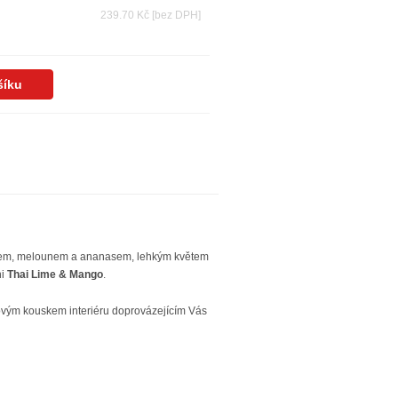
239.70 Kč
[bez DPH]
item, melounem a ananasem, lehkým květem
ni
Thai Lime & Mango
.
ovým kouskem interiéru doprovázejícím Vás