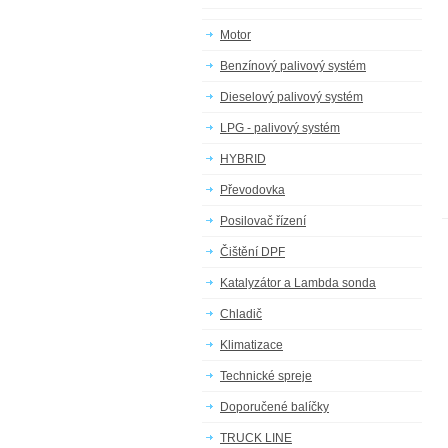
Motor
Benzínový palivový systém
Dieselový palivový systém
LPG - palivový systém
HYBRID
Převodovka
Posilovač řízení
Čištění DPF
Katalyzátor a Lambda sonda
Chladič
Klimatizace
Technické spreje
Doporučené balíčky
TRUCK LINE