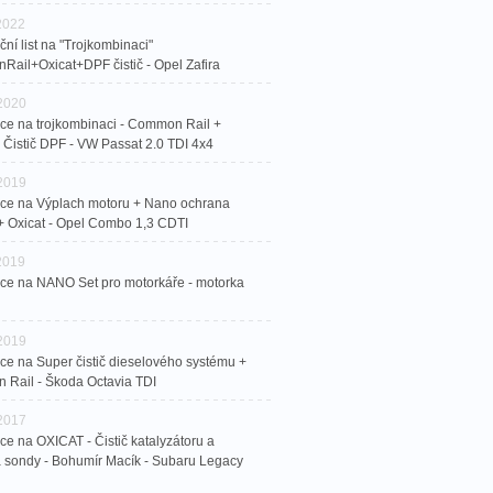
 2022
ní list na "Trojkombinaci"
ail+Oxicat+DPF čistič - Opel Zafira
 2020
ce na trojkombinaci - Common Rail +
+ Čistič DPF - VW Passat 2.0 TDI 4x4
 2019
ce na Výplach motoru + Nano ochrana
+ Oxicat - Opel Combo 1,3 CDTI
 2019
ce na NANO Set pro motorkáře - motorka
 2019
ce na Super čistič dieselového systému +
Rail - Škoda Octavia TDI
 2017
ce na OXICAT - Čistič katalyzátoru a
sondy - Bohumír Macík - Subaru Legacy