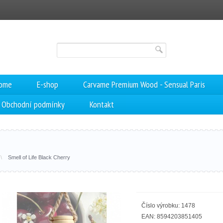
Rome
E-shop
Carvame Premium Wood - Sensual Paris
Obchodní podmínky
Kontakt
Smell of Life Black Cherry
Číslo výrobku: 1478
EAN: 8594203851405