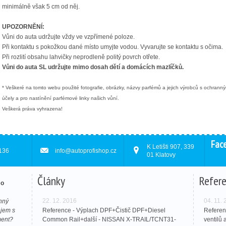
minimálně však 5 cm od něj.
UPOZORNĚNÍ:
Vůni do auta udržujte vždy ve vzpřímené poloze.
Při kontaktu s pokožkou dané místo umyjte vodou. Vyvarujte se kontaktu s očima.
Při rozlití obsahu lahvičky neprodleně politý povrch otřete.
Vůni do auta SL udržujte mimo dosah dětí a domácích mazlíčků.
* Veškeré na tomto webu použité fotografie, obrázky, názvy parfémů a jejich výrobců s ochranný
účely a pro nastínění parfémové linky našich vůní.
Veškerá práva vyhrazena!
Fac
K Letišti 907, 339
136
info@autoprofishop.cz
01 Klatovy
Články
Refer
mo
22. 12. 2016
04. 11.
enný
ájem s
Reference - Výplach DPF+Čistič DPF+Diesel
Referen
ment?
Common Rail+další - NISSAN X-TRAIL/TCNT31-
ventilů