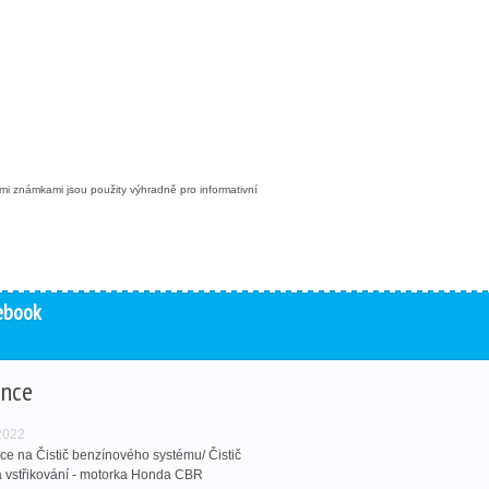
mi známkami jsou použity výhradně pro informativní
ebook
ence
 2022
ce na Čistič benzínového systému/ Čistič
 a vstřikování - motorka Honda CBR