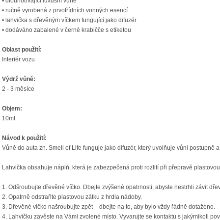
• dlouhotrvající luxusní vůně
• ručně vyrobená z prvotřídních vonných esencí
• lahvička s dřevěným víčkem fungující jako difuzér
• dodáváno zabalené v černé krabičče s etiketou
Oblast použití:
Interiér vozu
Výdrž vůně:
2 - 3 měsíce
Objem:
10ml
Návod k použití:
Vůně do auta zn. Smell of Life funguje jako difuzér, který uvolňuje vůni postupně 
Lahvička obsahuje náplň, která je zabezpečená proti rozlití při přepravě plastovou
1.
Odšroubujte dřevěné víčko. Dbejte zvýšené opatrnosti, abyste nestrhli závit dř
2.
Opatrně odstraňte plastovou zátku z hrdla nádoby.
3.
Dřevěné víčko našroubujte zpět – dbejte na to, aby bylo vždy řádně dotaženo.
4.
Lahvičku zavěste na Vámi zvolené místo. Vyvarujte se kontaktu s jakýmikoli pov