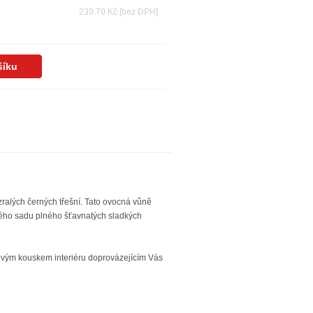
239.70 Kč
[bez DPH]
ralých černých třešní.
Tato ovocná vůně
ného sadu plného šťavnatých sladkých
ovým kouskem interiéru doprovázejícím Vás