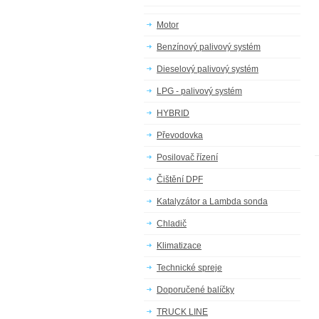
Motor
Benzínový palivový systém
Dieselový palivový systém
LPG - palivový systém
HYBRID
Převodovka
Posilovač řízení
Čištění DPF
Katalyzátor a Lambda sonda
Chladič
Klimatizace
Technické spreje
Doporučené balíčky
TRUCK LINE