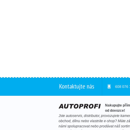
Kontaktujte nás
608 076 
Nakupujte pří
od dovozce!
Jste autoservis, distributor, provozujete kam
obchod, dílnu nebo vlastníte e-shop? Máte z
námi spolupracovat nebo prodávat náš sorti