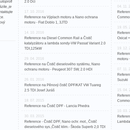
utoprofi
2.0 Dci
04. 11.
zíte, je
17. 10. 2016
taktujte
Referenč
ce.
Reference na Výplach motoru a Nano ochrana
CommonR
ový
motoru - Fiat Doblo 1, 3JTD
19. 05.
14. 10. 2016
Referen
Reference na Diesel Common Rail a Čistič
Oxicat 
katalyzátoru a lambda sondy-VW Passat Variant 2.0
19. 12.
TDI,125kW
Referen
29. 04. 2016
motoru 
Reference na Čistič dieselového systému, Nano
07. 11.
ochranu motoru - Peugeot 307 SW, 2.0 HDI
Referen
26. 01. 2016
Suzuki
Reference na Pěnový čistič DPF/KAT VW Tuareg
15. 04.
2.5 TDI Josef Juráš
Referen
18. 07. 2015
Common 
Reference na Čistič DPF - Lancia Phedra
10. 03.
30. 03. 2015
Referen
Reference - Čistič DPF, Nano ochr. mot., Čistič
Lambda 
dieselového sys.,Čistič klim.- Škoda Superb 2,0 TDI