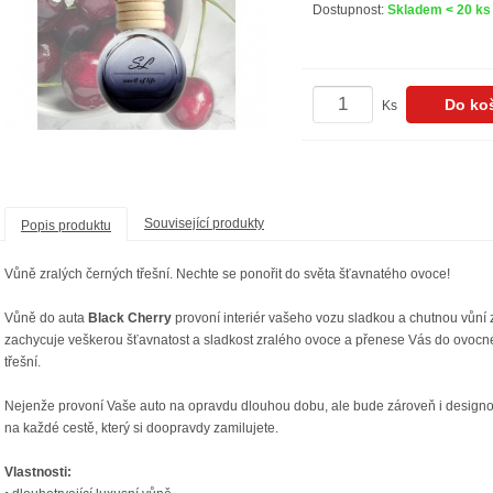
Dostupnost:
Skladem < 20 ks
Ks
Související produkty
Popis produktu
Vůně zralých černých třešní. Nechte se ponořit do světa šťavnatého ovoce!
Vůně do auta
Black Cherry
provoní interiér vašeho vozu sladkou a chutnou vůní z
zachycuje veškerou šťavnatost a sladkost zralého ovoce a přenese Vás do ovoc
třešní.
Nejenže provoní Vaše auto na opravdu dlouhou dobu, ale bude zároveň i design
na každé cestě, který si doopravdy zamilujete.
Vlastnosti: