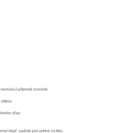
a nechává jí příjemně rozvonět.
 zátkou.
evěného víčka.
rchy! Např. zavěste pod zpětné zrcátko,