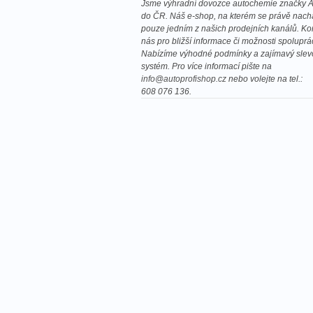
Jsme výhradní dovozce autochemie značky A
do ČR. Náš e-shop, na kterém se právě nachá
pouze jedním z našich prodejních kanálů. Kon
nás pro bližší informace či možnosti spoluprá
Nabízíme výhodné podmínky a zajímavý slev
systém. Pro více informací pište na
info@autoprofishop.cz
nebo volejte na tel.:
608 076 136.