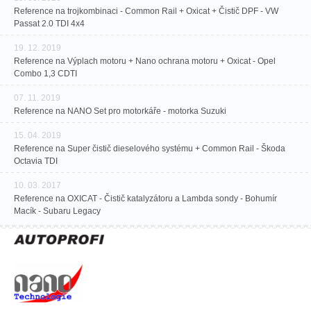
Reference na trojkombinaci - Common Rail + Oxicat + Čistič DPF - VW
Passat 2.0 TDI 4x4
19. 12. 2019
Reference na Výplach motoru + Nano ochrana motoru + Oxicat - Opel
Combo 1,3 CDTI
07. 11. 2019
Reference na NANO Set pro motorkáře - motorka Suzuki
15. 04. 2019
Reference na Super čistič dieselového systému + Common Rail - Škoda
Octavia TDI
10. 03. 2017
Reference na OXICAT - Čistič katalyzátoru a Lambda sondy - Bohumír
Macík - Subaru Legacy