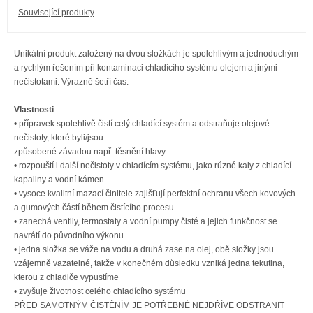
Související produkty
Unikátní produkt založený na dvou složkách je spolehlivým a jednoduchým
a rychlým řešením při kontaminaci chladícího systému olejem a jinými
nečistotami. Výrazně šetří čas.
Vlastnosti
• přípravek spolehlivě čistí celý chladící systém a odstraňuje olejové
nečistoty, které byli/jsou
způsobené závadou např. těsnění hlavy
• rozpouští i další nečistoty v chladícím systému, jako různé kaly z chladící
kapaliny a vodní kámen
• vysoce kvalitní mazací činitele zajišťují perfektní ochranu všech kovových
a gumových částí během čistícího procesu
• zanechá ventily, termostaty a vodní pumpy čisté a jejich funkčnost se
navrátí do původního výkonu
• jedna složka se váže na vodu a druhá zase na olej, obě složky jsou
vzájemně vazatelné, takže v konečném důsledku vzniká jedna tekutina,
kterou z chladiče vypustíme
• zvyšuje životnost celého chladícího systému
PŘED SAMOTNÝM ČISTĚNÍM JE POTŘEBNÉ NEJDŘÍVE ODSTRANIT