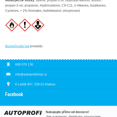
Nebezpečné složky:
xylene, propan-2-ol; isopropyl-alkohol, aceton;
propan-2-on; propanon, Hydrocarbons, C9-C11, n-Alkanes, Isoalkanes,
Cyclenes, < 2% Aromates, Isotridekanol, etoxylovaný
Bezpečnostní list
produktu
608 076 136
info@autoprofishop.cz
K Letišti 907, 339 01 Klatovy
Facebook
Nakupujte přímo od dovozce!
Jste autoservis, distributor, provozujete