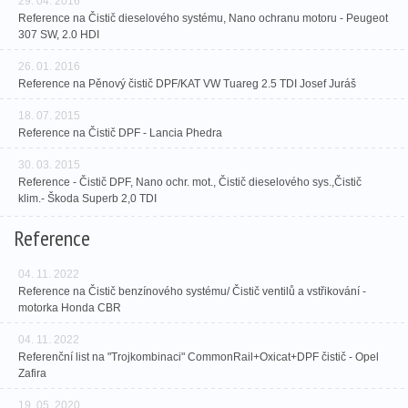
29. 04. 2016
Reference na Čistič dieselového systému, Nano ochranu motoru - Peugeot
307 SW, 2.0 HDI
26. 01. 2016
Reference na Pěnový čistič DPF/KAT VW Tuareg 2.5 TDI Josef Juráš
18. 07. 2015
Reference na Čistič DPF - Lancia Phedra
30. 03. 2015
Reference - Čistič DPF, Nano ochr. mot., Čistič dieselového sys.,Čistič
klim.- Škoda Superb 2,0 TDI
Reference
04. 11. 2022
Reference na Čistič benzínového systému/ Čistič ventilů a vstřikování -
motorka Honda CBR
04. 11. 2022
Referenční list na "Trojkombinaci" CommonRail+Oxicat+DPF čistič - Opel
Zafira
19. 05. 2020