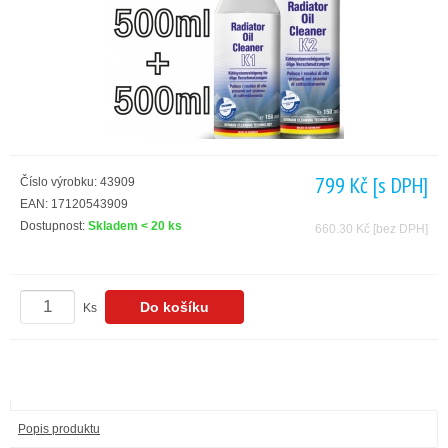
799 Kč
[s DPH]
Číslo výrobku: 43909
EAN: 17120543909
Dostupnost:
Skladem < 20 ks
660.30 Kč
[bez DPH]
Ks
Popis produktu