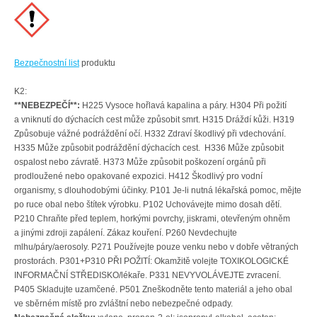
Bezpečnostní list
produktu
K2:
**NEBEZPEČÍ**:
H225 Vysoce hořlavá kapalina a páry. H304 Při požití
a vniknutí do dýchacích cest může způsobit smrt. H315 Dráždí kůži. H319
Způsobuje vážné podráždění očí. H332 Zdraví škodlivý při vdechování.
H335 Může způsobit podráždění dýchacích cest. H336 Může způsobit
ospalost nebo závratě. H373 Může způsobit poškození orgánů při
prodloužené nebo opakované expozici. H412 Škodlivý pro vodní
organismy, s dlouhodobými účinky. P101 Je-li nutná lékařská pomoc, mějte
po ruce obal nebo štítek výrobku. P102 Uchovávejte mimo dosah dětí.
P210 Chraňte před teplem, horkými povrchy, jiskrami, otevřeným ohněm
a jinými zdroji zapálení. Zákaz kouření. P260 Nevdechujte
mlhu/páry/aerosoly. P271 Používejte pouze venku nebo v dobře větraných
prostorách. P301+P310 PŘI POŽITÍ: Okamžitě volejte TOXIKOLOGICKÉ
INFORMAČNÍ STŘEDISKO/lékaře. P331 NEVYVOLÁVEJTE zvracení.
P405 Skladujte uzamčené. P501 Zneškodněte tento materiál a jeho obal
ve sběrném místě pro zvláštní nebo nebezpečné odpady.