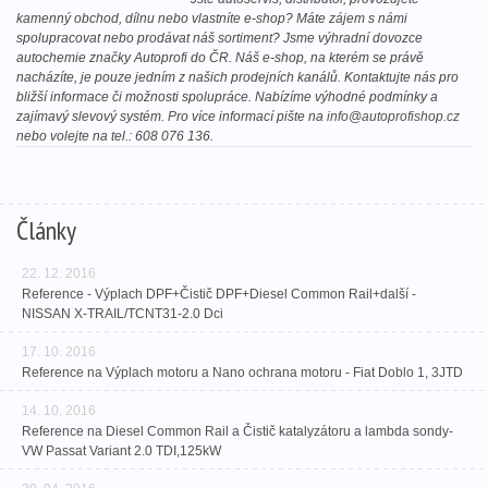
kamenný obchod, dílnu nebo vlastníte e-shop? Máte zájem s námi
spolupracovat nebo prodávat náš sortiment? Jsme výhradní dovozce
autochemie značky Autoprofi do ČR. Náš e-shop, na kterém se právě
nacházíte, je pouze jedním z našich prodejních kanálů. Kontaktujte nás pro
bližší informace či možnosti spolupráce. Nabízíme výhodné podmínky a
zajímavý slevový systém. Pro více informací pište na
info@autoprofishop.cz
nebo volejte na tel.: 608 076 136.
Články
22. 12. 2016
Reference - Výplach DPF+Čistič DPF+Diesel Common Rail+další -
NISSAN X-TRAIL/TCNT31-2.0 Dci
17. 10. 2016
Reference na Výplach motoru a Nano ochrana motoru - Fiat Doblo 1, 3JTD
14. 10. 2016
Reference na Diesel Common Rail a Čistič katalyzátoru a lambda sondy-
VW Passat Variant 2.0 TDI,125kW