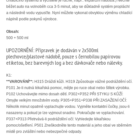
chladícího systému a vyčistěte je ručně, např.: expanzní nádoba.) Nechte
běžet auto na volnoběh cca 3-5 minut, aby se důkladně systém propláchl
a následně vodu vypusťte. Nyní můžete vykonat obvyklou výměnu chladící
náplně podle pokynů výrobce.
Obsah:
500 + 500 ml
UPOZORNĚNÍ: Přípravek je dodáván v 2x500ml
plechovce/plastové nádobě, pouze s černobílou papírovou
etiketou, bez barevných log a bez dávkovače nebo nálevky.
K1:
**VAROVÁNÍ**:
H315 Dráždí kůži. H319 Způsobuje vážné podráždění očí.
P101 Je-li nutná lékařská pomoc, mějte po ruce obal nebo štítek výrobku.
P102 Uchovávejte mimo dosah dětí. P302+P352 PŘI STYKU S KŮŽÍ:
Omyjte velkým množstvím vody. P305+P351+P338 PŘI ZASAŽENÍ OČÍ:
Několik minut opatrně vyplachujte vodou. Vyjměte kontaktní čočky, jsou-li
nasazeny a pokud je lze vyjmout snadno. Pokračujte ve vyplachování.
P337+P313 Přetrvává-li podráždění očí: Vyhledejte lékařskou
pomoc/ošetření. P501 Zneškodněte tento materiál a jeho obal ve sběrném
místě pro zvláštní nebo nebezpečné odpady.