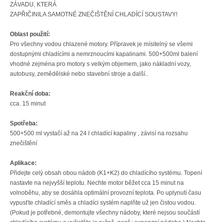
ZÁVADU, KTERÁ
ZAPŘIČINILA SAMOTNÉ ZNEČIŠTĚNÍ CHLADÍCÍ SOUSTAVY!
Oblast použití:
Pro všechny vodou chlazené motory. Přípravek je mísitelný se všemi
dostupnými chladícími a nemrznoucími kapalinami. 500+500ml balení
vhodné zejména pro motory s velkým objemem, jako nákladní vozy,
autobusy, zemědělské nebo stavební stroje a další..
Reakční doba:
cca. 15 minut
Spotřeba:
500+500 ml vystačí až na 24 l chladící kapaliny , závisí na rozsahu
znečištění
Aplikace:
Přidejte celý obsah obou nádob (K1+K2) do chladícího systému. Topení
nastavte na nejvyšší teplotu. Nechte motor běžet cca 15 minut na
volnoběhu, aby se dosáhla optimální provozní teplota. Po uplynutí času
vypusťte chladící směs a chladíci systém naplňte už jen čistou vodou.
(Pokud je potřebné, demontujte všechny nádoby, které nejsou součástí