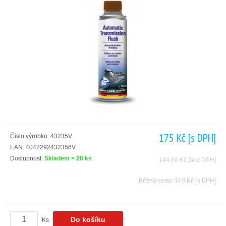
175 Kč
[s DPH]
Číslo výrobku: 43235V
EAN: 4042292432356V
Dostupnost:
Skladem < 20 ks
144.60 Kč
[bez DPH]
Běžná cena: 319 Kč
[s DPH]
Ks