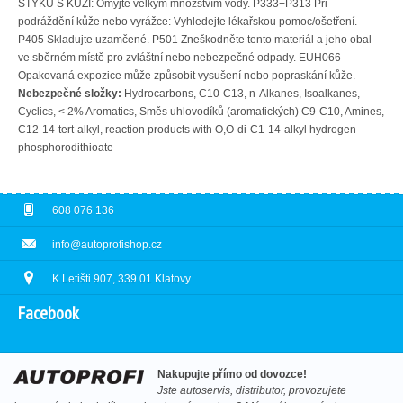
STYKU S KŮŽÍ: Omyjte velkým množstvím vody. P333+P313 Při
podráždění kůže nebo vyrážce: Vyhledejte lékařskou pomoc/ošetření.
P405 Skladujte uzamčené. P501 Zneškodněte tento materiál a jeho obal
ve sběrném místě pro zvláštní nebo nebezpečné odpady. EUH066
Opakovaná expozice může způsobit vysušení nebo popraskání kůže.
Nebezpečné složky:
Hydrocarbons, C10-C13, n-Alkanes, Isoalkanes,
Cyclics, < 2% Aromatics, Směs uhlovodíků (aromatických) C9-C10, Amines,
C12-14-tert-alkyl, reaction products with O,O-di-C1-14-alkyl hydrogen
phosphorodithioate
608 076 136
info@autoprofishop.cz
K Letišti 907, 339 01 Klatovy
Facebook
Nakupujte přímo od dovozce!
Jste autoservis, distributor, provozujete