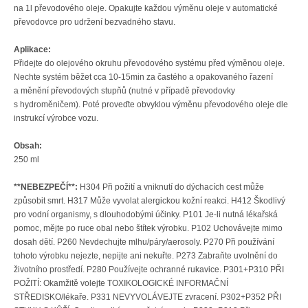
na 1l převodového oleje. Opakujte každou výměnu oleje v automatické
převodovce pro udržení bezvadného stavu.
Aplikace:
Přidejte do olejového okruhu převodového systému před výměnou oleje.
Nechte systém běžet cca 10-15min za častého a opakovaného řazení
a měnění převodových stupňů (nutné v případě převodovky
s hydroměničem). Poté proveďte obvyklou výměnu převodového oleje dle
instrukcí výrobce vozu.
Obsah:
250 ml
**NEBEZPEČÍ**:
H304 Při požití a vniknutí do dýchacích cest může
způsobit smrt. H317 Může vyvolat alergickou kožní reakci. H412 Škodlivý
pro vodní organismy, s dlouhodobými účinky. P101 Je-li nutná lékařská
pomoc, mějte po ruce obal nebo štítek výrobku. P102 Uchovávejte mimo
dosah dětí. P260 Nevdechujte mlhu/páry/aerosoly. P270 Při používání
tohoto výrobku nejezte, nepijte ani nekuřte. P273 Zabraňte uvolnění do
životního prostředí. P280 Používejte ochranné rukavice. P301+P310 PŘI
POŽITÍ: Okamžitě volejte TOXIKOLOGICKÉ INFORMAČNÍ
STŘEDISKO/lékaře. P331 NEVYVOLÁVEJTE zvracení. P302+P352 PŘI