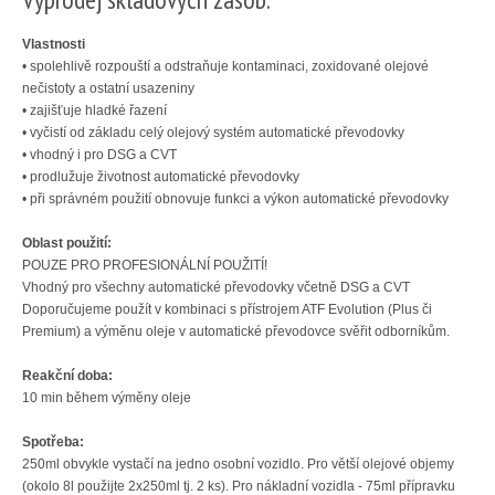
Vlastnosti
• spolehlivě rozpouští a odstraňuje kontaminaci, zoxidované olejové
nečistoty a ostatní usazeniny
• zajišťuje hladké řazení
• vyčistí od základu celý olejový systém automatické převodovky
• vhodný i pro DSG a CVT
• prodlužuje životnost automatické převodovky
• při správném použití obnovuje funkci a výkon automatické převodovky
Oblast použití:
POUZE PRO PROFESIONÁLNÍ POUŽITÍ!
Vhodný pro všechny automatické převodovky včetně DSG a CVT
Doporučujeme použít v kombinaci s přístrojem ATF Evolution (Plus či
Premium) a výměnu oleje v automatické převodovce svěřit odborníkům.
Reakční doba:
10 min během výměny oleje
Spotřeba:
250ml obvykle vystačí na jedno osobní vozidlo. Pro větší olejové objemy
(okolo 8l použijte 2x250ml tj. 2 ks). Pro nákladní vozidla - 75ml přípravku