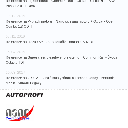
Reference na trojkombinaci - Common Rail + Oxicat + Čistič DPF - VW
Passat 2.0 TDI 4x4
19. 12. 2019
Reference na Výplach motoru + Nano ochrana motoru + Oxicat - Opel
Combo 1,3 CDTI
07. 11. 2019
Reference na NANO Set pro motorkáře - motorka Suzuki
15. 04. 2019
Reference na Super čistič dieselového systému + Common Rail - Škoda
Octavia TDI
10. 03. 2017
Reference na OXICAT - Čistič katalyzátoru a Lambda sondy - Bohumír
Macík - Subaru Legacy