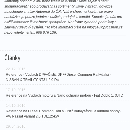
kamenný obchod, dílnu nebo vlastníte e-shop? Máte zájem s námi
spolupracovat nebo prodávat náš sortiment? Jsme výhradní dovozce
autochemie značky Autoprofi do ČR. Náš e-shop, na kterém se právě
nacházíte, je pouze jedním z našich prodejních kanálů. Kontaktujte nás pro
bližší informace či možnosti spolupráce. Nabízíme výhodné podmínky a
zajímavý slevový systém. Pro více informací pište na
info@autoprofishop.cz
nebo volejte na tel.: 608 076 136.
Články
22. 12. 2016
Reference - Výplach DPF+Čistič DPF+Diesel Common Rail+další -
NISSAN X-TRAIL/TCNT31-2.0 Dci
17. 10. 2016
Reference na Výplach motoru a Nano ochrana motoru - Fiat Doblo 1, 3JTD
14. 10. 2016
Reference na Diesel Common Rail a Čistič katalyzátoru a lambda sondy-
VW Passat Variant 2.0 TDI,125kW
29. 04. 2016