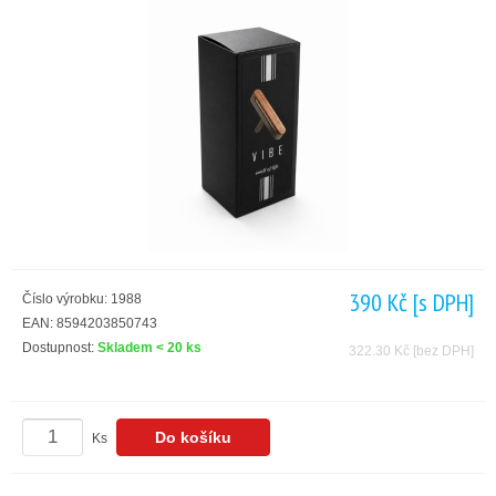
390 Kč
[s DPH]
Číslo výrobku: 1988
EAN: 8594203850743
Dostupnost:
Skladem < 20 ks
322.30 Kč
[bez DPH]
Ks