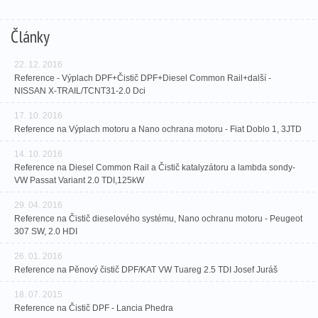
Články
22. 12. 2016
Reference - Výplach DPF+Čistič DPF+Diesel Common Rail+další -
NISSAN X-TRAIL/TCNT31-2.0 Dci
17. 10. 2016
Reference na Výplach motoru a Nano ochrana motoru - Fiat Doblo 1, 3JTD
14. 10. 2016
Reference na Diesel Common Rail a Čistič katalyzátoru a lambda sondy-
VW Passat Variant 2.0 TDI,125kW
29. 04. 2016
Reference na Čistič dieselového systému, Nano ochranu motoru - Peugeot
307 SW, 2.0 HDI
26. 01. 2016
Reference na Pěnový čistič DPF/KAT VW Tuareg 2.5 TDI Josef Juráš
18. 07. 2015
Reference na Čistič DPF - Lancia Phedra