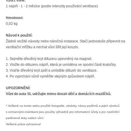
Výdrž vůně:
1 náplň - 1 - 2 měsíce (podle intenzity používání ventilace)
Hmotnost:
0,02 kg
Návod k použití:
Žádné složité návody nebo náročná instalace. Stačí jednoduše připevnit na
ventilační mřížku a nechat vůni šířit její kouzlo.
1. Sejměte dřevěný kryt difuzeru upevněný na magnet.
2. Vložte do difuzeru náplň, která je umístěna ve spodní části krabičky.
3. Vraťte dřevěný kryt zpět a umístěte difuzér do ventilace.
4. Po vyprchání vůně vyměňte stejným způsobem náplň.
UPOZORNĚNÍ:
Vůni do auta SL udržujte mimo dosah dětí a domácích mazlíčků.
* Veškeré na tomto webu použité fotografie, obrázky, názvy parfémů a jejich výrobců
s ochrannými známkami jsou použity výhradně pro informativní účely a pro nastínění
parfémové linky našich vůní.
Veškerá práva vyhrazena!