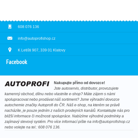
608 076 136
info@autoprofishop.cz
K Letišti 907, 339 01 Klatovy
Facebook
Nakupujte přímo od dovozce!
Jste autoservis, distributor, provozujete
kamenný obchod, dílnu nebo vlastníte e-shop? Máte zájem s námi
spolupracovat nebo prodávat náš sortiment? Jsme výhradní dovozce
autochemie značky Autoprofi do ČR. Náš e-shop, na kterém se právě
nacházíte, je pouze jedním z našich prodejních kanálů. Kontaktujte nás pro
bližší informace či možnosti spolupráce. Nabízíme výhodné podmínky a
zajímavý slevový systém. Pro více informací pište na
info@autoprofishop.cz
nebo volejte na tel.: 608 076 136.