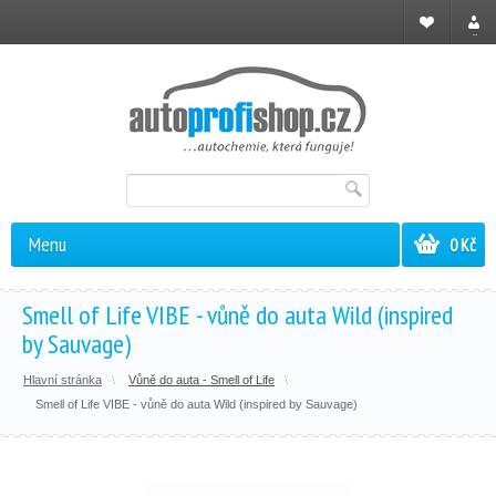
Registrace
Přihl
Menu
0 Kč
Smell of Life VIBE - vůně do auta Wild (inspired
by Sauvage)
Hlavní stránka
Vůně do auta - Smell of Life
Smell of Life VIBE - vůně do auta Wild (inspired by Sauvage)