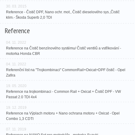
30. 03. 2015
Reference - Čistič DPF, Nano ochr. mot., Čistič dieselového sys.,Čistič
klim.- Škoda Superb 2,0 TDI
Reference
04. 11. 2022
Reference na Čistič benzínového systému/ Čistič ventilů a vstřikování -
motorka Honda CBR
04. 11. 2022
Referenční list na "Trojkombinaci" CommonRail+Oxicat+DPF čistič - Opel
Zafira
19. 05. 2020
Reference na trojkombinaci - Common Rail + Oxicat + Čistič DPF - VW
Passat 2.0 TDI 4x4
19. 12. 2019
Reference na Výplach motoru + Nano ochrana motoru + Oxicat - Opel
Combo 1,3 CDTI
07. 11. 2019