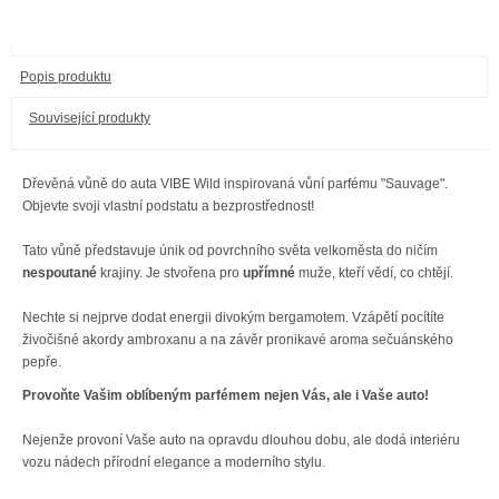
Popis produktu
Související produkty
Dřevěná vůně do auta VIBE Wild inspirovaná vůní parfému "Sauvage".
Objevte svoji vlastní podstatu a bezprostřednost!
Tato vůně představuje únik od povrchního světa velkoměsta do ničím
nespoutané
krajiny. Je stvořena pro
upřímné
muže, kteří vědí, co chtějí.
Nechte si nejprve dodat energii divokým bergamotem. Vzápětí pocítíte
živočišné akordy ambroxanu a na závěr pronikavé aroma sečuánského
pepře.
Provoňte Vašim oblíbeným parfémem nejen Vás, ale i Vaše auto!
Nejenže provoní Vaše auto na opravdu dlouhou dobu, ale dodá interiéru
vozu nádech přírodní elegance a moderního stylu.