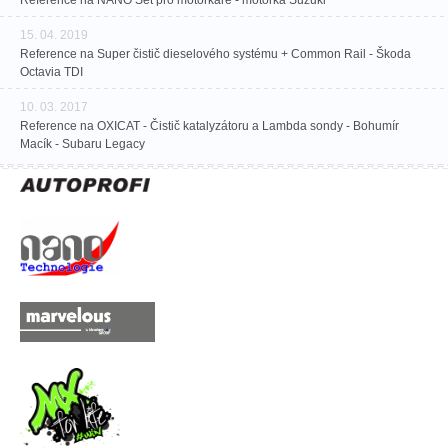
Reference na NANO Set pro motorkáře - motorka Suzuki
15. 04. 2019
Reference na Super čistič dieselového systému + Common Rail - Škoda
Octavia TDI
10. 03. 2017
Reference na OXICAT - Čistič katalyzátoru a Lambda sondy - Bohumír
Macík - Subaru Legacy