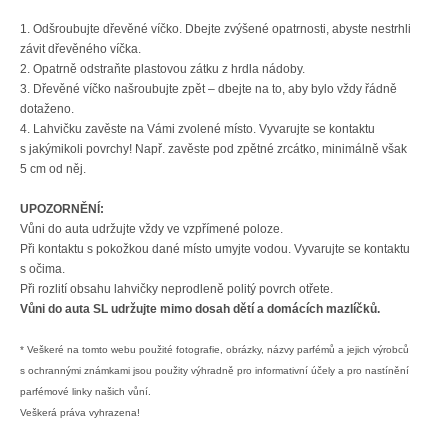
1.
Odšroubujte dřevěné víčko. Dbejte zvýšené opatrnosti, abyste nestrhli
závit dřevěného víčka.
2.
Opatrně odstraňte plastovou zátku z hrdla nádoby.
3.
Dřevěné víčko našroubujte zpět – dbejte na to, aby bylo vždy řádně
dotaženo.
4.
Lahvičku zavěste na Vámi zvolené místo. Vyvarujte se kontaktu
s jakýmikoli povrchy! Např. zavěste pod zpětné zrcátko, minimálně však
5 cm od něj.
UPOZORNĚNÍ:
Vůni do auta udržujte vždy ve vzpřímené poloze.
Při kontaktu s pokožkou dané místo umyjte vodou. Vyvarujte se kontaktu
s očima.
Při rozlití obsahu lahvičky neprodleně politý povrch otřete.
Vůni do auta SL udržujte mimo dosah dětí a domácích mazlíčků.
* Veškeré na tomto webu použité fotografie, obrázky, názvy parfémů a jejich výrobců
s ochrannými známkami jsou použity výhradně pro informativní účely a pro nastínění
parfémové linky našich vůní.
Veškerá práva vyhrazena!