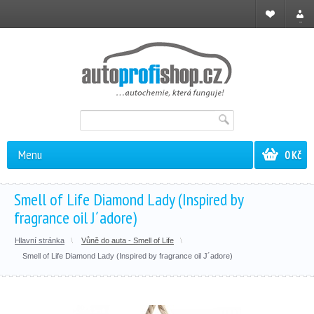
Registrace
Přihl
Menu
0 Kč
Smell of Life Diamond Lady (Inspired by
fragrance oil J´adore)
Hlavní stránka
Vůně do auta - Smell of Life
Smell of Life Diamond Lady (Inspired by fragrance oil J´adore)