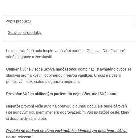
Popis produktu
Související produkty
Luxusní vůně do auta inspirovaná vůní parfému Christian Dior "J'adore",
vůně elegance a ženskosti!
Oblíbená vůně v sobě ukrývá
nadčasovou
kombinaci šťavnatého ovoce se
sladkým aroma květin, doplněnou hřejivou vanilkou. Unikátní složení
přináší vůni dokonalou eleganci a originalitu.
Provoňte Vašim oblíbeným parfémem nejen Vás, ale i Vaše auto!
Nejenže provoní Vaše auto na opravdu dlouhou dobu, ale bude zároveň
i designovým kouskem interiéru doprovázejícím Vás na každé cestě, který
si doopravdy zamilujete.
Produkt se dodává ve dvou variantách s identickým obsahem - liší se
pouze názvem!