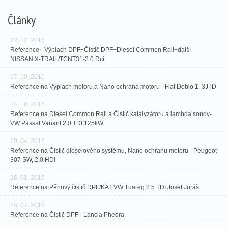
Články
22. 12. 2016
Reference - Výplach DPF+Čistič DPF+Diesel Common Rail+další -
NISSAN X-TRAIL/TCNT31-2.0 Dci
17. 10. 2016
Reference na Výplach motoru a Nano ochrana motoru - Fiat Doblo 1, 3JTD
14. 10. 2016
Reference na Diesel Common Rail a Čistič katalyzátoru a lambda sondy-
VW Passat Variant 2.0 TDI,125kW
29. 04. 2016
Reference na Čistič dieselového systému, Nano ochranu motoru - Peugeot
307 SW, 2.0 HDI
26. 01. 2016
Reference na Pěnový čistič DPF/KAT VW Tuareg 2.5 TDI Josef Juráš
18. 07. 2015
Reference na Čistič DPF - Lancia Phedra