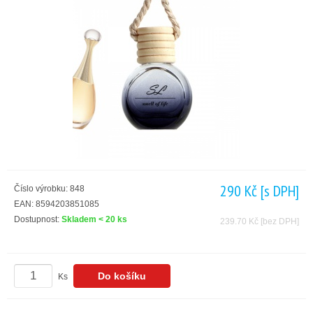
290 Kč
[s DPH]
Číslo výrobku: 848
EAN: 8594203851085
Dostupnost:
Skladem < 20 ks
239.70 Kč
[bez DPH]
Ks