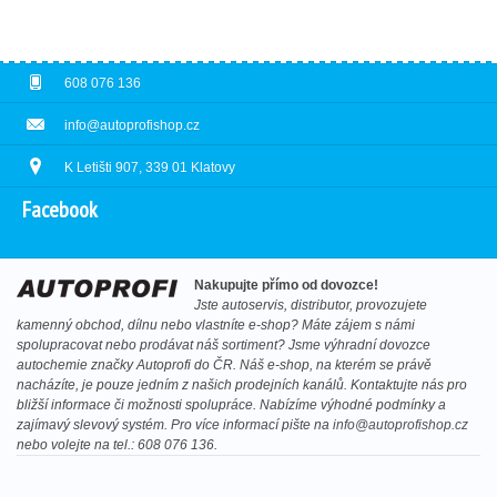
608 076 136
info@autoprofishop.cz
K Letišti 907, 339 01 Klatovy
Facebook
Nakupujte přímo od dovozce!
Jste autoservis, distributor, provozujete
kamenný obchod, dílnu nebo vlastníte e-shop? Máte zájem s námi
spolupracovat nebo prodávat náš sortiment? Jsme výhradní dovozce
autochemie značky Autoprofi do ČR. Náš e-shop, na kterém se právě
nacházíte, je pouze jedním z našich prodejních kanálů. Kontaktujte nás pro
bližší informace či možnosti spolupráce. Nabízíme výhodné podmínky a
zajímavý slevový systém. Pro více informací pište na
info@autoprofishop.cz
nebo volejte na tel.: 608 076 136.