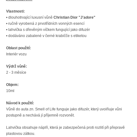
Vlastnosti:
• dlouhotrvající luxusní vůně
Christian Dior "J'adore"
• ručně vyrobená z prvotřídních vonných esencí
• lahvička s dřevěným víčkem fungující jako difuzér
• dodáváno zabalené v černé krabičče s etiketou
Oblast použití:
Interiér vozu
Výdrž vůně:
2 - 3 měsíce
Objem:
10ml
Návod k použití:
Vůně do auta zn. Smell of Life funguje jako difuzér, který uvolňuje vůni
postupně a nechává jí příjemně rozvonět.
Lahvička obsahuje náplň, která je zabezpečená proti rozlití při přepravě
plastovou zátkou.