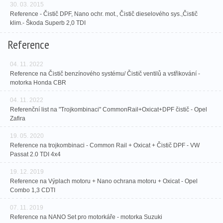
30. 03. 2015
Reference - Čistič DPF, Nano ochr. mot., Čistič dieselového sys.,Čistič
klim.- Škoda Superb 2,0 TDI
Reference
04. 11. 2022
Reference na Čistič benzínového systému/ Čistič ventilů a vstřikování -
motorka Honda CBR
04. 11. 2022
Referenční list na "Trojkombinaci" CommonRail+Oxicat+DPF čistič - Opel
Zafira
19. 05. 2020
Reference na trojkombinaci - Common Rail + Oxicat + Čistič DPF - VW
Passat 2.0 TDI 4x4
19. 12. 2019
Reference na Výplach motoru + Nano ochrana motoru + Oxicat - Opel
Combo 1,3 CDTI
07. 11. 2019
Reference na NANO Set pro motorkáře - motorka Suzuki