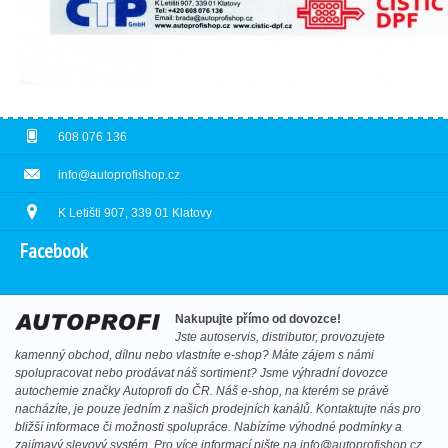
608 076 136
info@autoprofishop.cz
K Letišti 907, 339 01 Klatovy
Facebook
Nakupujte přímo od dovozce!
Jste autoservis, distributor, provozujete
kamenný obchod, dílnu nebo vlastníte e-shop? Máte zájem s námi
spolupracovat nebo prodávat náš sortiment? Jsme výhradní dovozce
autochemie značky Autoprofi do ČR. Náš e-shop, na kterém se právě
nacházíte, je pouze jedním z našich prodejních kanálů. Kontaktujte nás pro
bližší informace či možnosti spolupráce. Nabízíme výhodné podmínky a
zajímavý slevový systém. Pro více informací pište na
info@autoprofishop.cz