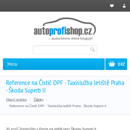
Registrace
Přihl
Menu
0 Kč
Reference na Čistič DPF - Taxislužba letiště Praha
- Škoda Superb II
Hlavní stránka
Články
Reference na Čistič DPF - Taxislužba letiště Praha - Škoda Superb II
30 vozů Taxislužby v Praze na letišti typu Škoda Superb II.