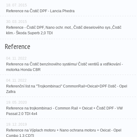
18. 07. 2015
Reference na Čistič DPF - Lancia Phedra
30. 03. 2015
Reference - Čistič DPF, Nano ochr. mot., Čistič dieselového sys.,Čistič
klim.- Škoda Superb 2,0 TDI
Reference
04. 11. 2022
Reference na Čistič benzínového systému/ Čistič ventilů a vstřikování -
motorka Honda CBR
04. 11. 2022
Referenční list na "Trojkombinaci" CommonRail+Oxicat+DPF čistič - Opel
Zafira
19. 05. 2020
Reference na trojkombinaci - Common Rail + Oxicat + Čistič DPF - VW
Passat 2.0 TDI 4x4
19. 12. 2019
Reference na Výplach motoru + Nano ochrana motoru + Oxicat - Opel
Combo 1,3 CDTI