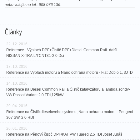
nebo volejte na tel.: 608 076 136.
Články
22. 12. 2016
Reference - Výplach DPF+Čistič DPF+Diesel Common Rail+další -
NISSAN X-TRAIL/TCNT31-2.0 Dci
17. 10. 2016
Reference na Výplach motoru a Nano ochrana motoru - Fiat Doblo 1, 3JTD
14. 10. 2016
Reference na Diesel Common Rail a Čistič katalyzátoru a lambda sondy-
VW Passat Variant 2.0 TDI,125kW
29. 04. 2016
Reference na Čistič dieselového systému, Nano ochranu motoru - Peugeot
307 SW, 2.0 HDI
26. 01. 2016
Reference na Pěnový čistič DPF/KAT VW Tuareg 2.5 TDI Josef Juráš