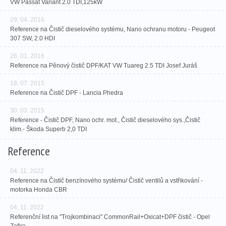
VW Passat Variant 2.0 TDI,125kW
29. 04. 2016
Reference na Čistič dieselového systému, Nano ochranu motoru - Peugeot
307 SW, 2.0 HDI
26. 01. 2016
Reference na Pěnový čistič DPF/KAT VW Tuareg 2.5 TDI Josef Juráš
18. 07. 2015
Reference na Čistič DPF - Lancia Phedra
30. 03. 2015
Reference - Čistič DPF, Nano ochr. mot., Čistič dieselového sys.,Čistič
klim.- Škoda Superb 2,0 TDI
Reference
04. 11. 2022
Reference na Čistič benzínového systému/ Čistič ventilů a vstřikování -
motorka Honda CBR
04. 11. 2022
Referenční list na "Trojkombinaci" CommonRail+Oxicat+DPF čistič - Opel