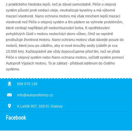
z praktického hlediska lepší, než je dávat samostatně. Péče o olejový
systém působí proti oxidaci oleje, neutralizuje kyseliny a má výborné
mazací vlastnosti. Nano ochrana motoru má však mnohem lepší mazací
vlastnosti než Péče o olejový systém a tím pádem se vyhnete problémům,
které vznikají například při nedochlazování turba. K opotřebování
pohyblivých částí v motoru nedochází skoro vůbec, čímž se rapidně
prodlužuje životnost motoru. Nano ochranu motoru však dávejte pouze do
motorů, které jsou po záběhu, aby si nové kroužky sedly (záběh je cca
10.000 km). Každopádně ale vždy doporučujeme před tím, než se přidá
Péče o olejový systém nebo Nano ochrana motoru, vyčistit systém pomocí
Autoprofi Výplach motoru. To je základ - přidávat aditivum do čistého
systému.
608 076 136
info@autoprofishop.cz
K Letišti 907, 339 01 Klatovy
Facebook