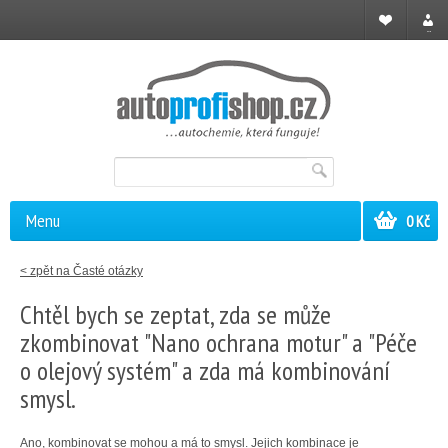
Registrace
Přihl
Menu
0 Kč
< zpět na Časté otázky
Chtěl bych se zeptat, zda se může
zkombinovat "Nano ochrana motur" a "Péče
o olejový systém" a zda má kombinování
smysl.
Ano, kombinovat se mohou a má to smysl. Jejich kombinace je