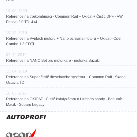
Zafira
19. 05. 2020
Reference na trojkombinaci - Common Rail + Oxicat + Čistič DPF - VW
Passat 2.0 TDI 4x4
19. 12. 2019
Reference na Výplach motoru + Nano ochrana motoru + Oxicat - Opel
Combo 1,3 CDTI
07. 11. 2019
Reference na NANO Set pro motorkáře - motorka Suzuki
15. 04. 2019
Reference na Super čistič dieselového systému + Common Rail - Škoda
Octavia TDI
10. 03. 2017
Reference na OXICAT - Čistič katalyzátoru a Lambda sondy - Bohumír
Macík - Subaru Legacy