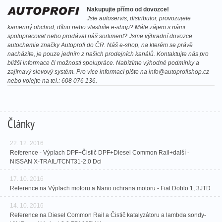
Nakupujte přímo od dovozce!
Jste autoservis, distributor, provozujete
kamenný obchod, dílnu nebo vlastníte e-shop? Máte zájem s námi
spolupracovat nebo prodávat náš sortiment? Jsme výhradní dovozce
autochemie značky Autoprofi do ČR. Náš e-shop, na kterém se právě
nacházíte, je pouze jedním z našich prodejních kanálů. Kontaktujte nás pro
bližší informace či možnosti spolupráce. Nabízíme výhodné podmínky a
zajímavý slevový systém. Pro více informací pište na
info@autoprofishop.cz
nebo volejte na tel.: 608 076 136.
Články
22. 12. 2016
Reference - Výplach DPF+Čistič DPF+Diesel Common Rail+další -
NISSAN X-TRAIL/TCNT31-2.0 Dci
17. 10. 2016
Reference na Výplach motoru a Nano ochrana motoru - Fiat Doblo 1, 3JTD
14. 10. 2016
Reference na Diesel Common Rail a Čistič katalyzátoru a lambda sondy-