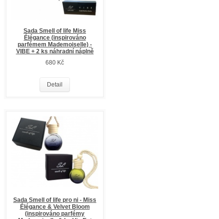
Sada Smell of life Miss
Élégance (inspirováno
parfémem Mademoiselle) -
VIBE + 2 ks náhradní náplně
680 Kč
Detail
Sada Smell of life pro ni - Miss
Élégance & Velvet Bloom
(inspirováno parfémy