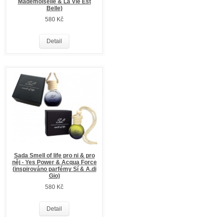
Mademoiselle & La Vie Est
Belle)
580 Kč
Detail
Sada Smell of life pro ni & pro
něj - Yes Power & Acqua Force
(inspirováno parfémy Sí & A.di
Gio)
580 Kč
Detail