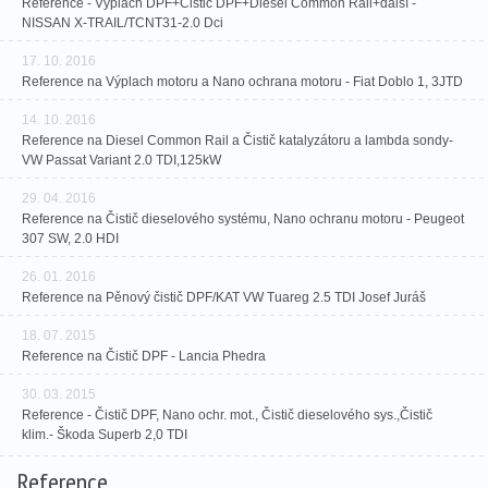
Reference - Výplach DPF+Čistič DPF+Diesel Common Rail+další -
NISSAN X-TRAIL/TCNT31-2.0 Dci
17. 10. 2016
Reference na Výplach motoru a Nano ochrana motoru - Fiat Doblo 1, 3JTD
14. 10. 2016
Reference na Diesel Common Rail a Čistič katalyzátoru a lambda sondy-
VW Passat Variant 2.0 TDI,125kW
29. 04. 2016
Reference na Čistič dieselového systému, Nano ochranu motoru - Peugeot
307 SW, 2.0 HDI
26. 01. 2016
Reference na Pěnový čistič DPF/KAT VW Tuareg 2.5 TDI Josef Juráš
18. 07. 2015
Reference na Čistič DPF - Lancia Phedra
30. 03. 2015
Reference - Čistič DPF, Nano ochr. mot., Čistič dieselového sys.,Čistič
klim.- Škoda Superb 2,0 TDI
Reference