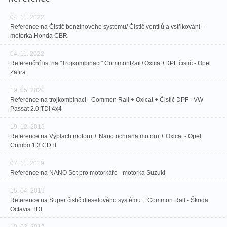
04. 11. 2022
Reference na Čistič benzínového systému/ Čistič ventilů a vstřikování -
motorka Honda CBR
04. 11. 2022
Referenční list na "Trojkombinaci" CommonRail+Oxicat+DPF čistič - Opel
Zafira
19. 05. 2020
Reference na trojkombinaci - Common Rail + Oxicat + Čistič DPF - VW
Passat 2.0 TDI 4x4
19. 12. 2019
Reference na Výplach motoru + Nano ochrana motoru + Oxicat - Opel
Combo 1,3 CDTI
07. 11. 2019
Reference na NANO Set pro motorkáře - motorka Suzuki
15. 04. 2019
Reference na Super čistič dieselového systému + Common Rail - Škoda
Octavia TDI
10. 03. 2017