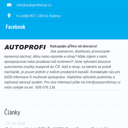
info@autoprofishop.cz
K Letišti 907, 339 01 Klatovy
Facebook
Nakupujte přímo od dovozce!
Jste autoservis, distributor, provozujete
kamenný obchod, dílnu nebo vlastníte e-shop? Máte zájem s námi
spolupracovat nebo prodávat náš sortiment? Jsme výhradní dovozce
autochemie značky Autoprofi do ČR. Náš e-shop, na kterém se právě
nacházíte, je pouze jedním z našich prodejních kanálů. Kontaktujte nás pro
bližší informace či možnosti spolupráce. Nabízíme výhodné podmínky a
zajímavý slevový systém. Pro více informací pište na
info@autoprofishop.cz
nebo volejte na tel.: 608 076 136.
Články
22. 12. 2016