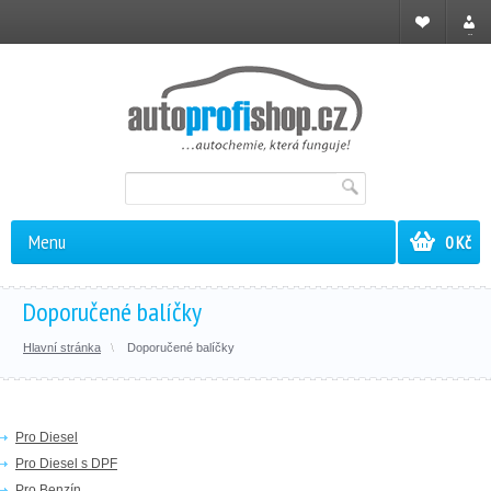
Registrace
Přihl
Menu
0 Kč
Doporučené balíčky
Hlavní stránka
Doporučené balíčky
Pro Diesel
Pro Diesel s DPF
Pro Benzín