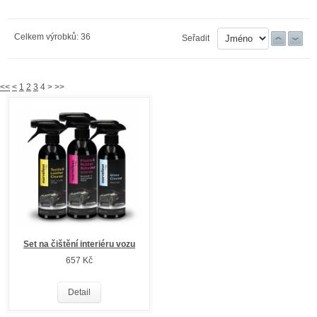
Celkem výrobků: 36
Seřadit
<<
<
1
2
3
4 > >>
Set na čištění interiéru vozu
657 Kč
Detail