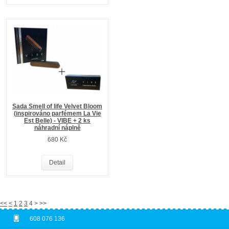
Sada Smell of life Velvet Bloom
(inspirováno parfémem La Vie
Est Belle) - VIBE + 2 ks
náhradní náplně
680 Kč
Detail
<<
<
1
2
3
4 > >>
608 076 136