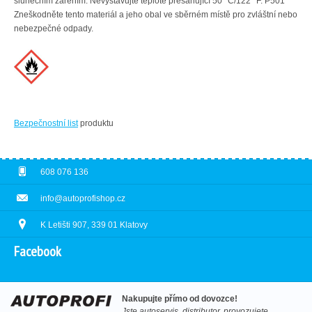
slunečním zářením. Nevystavujte teplotě přesahující 50 °C/122 °F. P501
Zneškodněte tento materiál a jeho obal ve sběrném místě pro zvláštní nebo
nebezpečné odpady.
Bezpečnostní list
produktu
608 076 136
info@autoprofishop.cz
K Letišti 907, 339 01 Klatovy
Facebook
Nakupujte přímo od dovozce!
Jste autoservis, distributor, provozujete