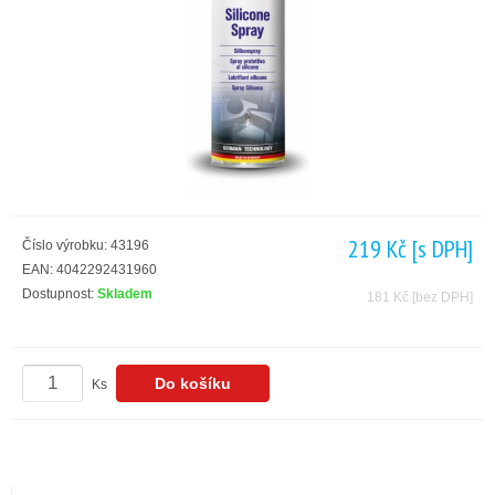
219 Kč
[s DPH]
Číslo výrobku: 43196
EAN: 4042292431960
Dostupnost:
Skladem
181 Kč
[bez DPH]
Ks