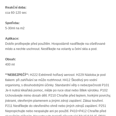
Reakční doba:
cca 60-120 sec
Spotřeba:
5-30ml na m2
Aplikace:
Dobře protřepejte
před použitím.
Hospodárně nastříkejte
na
ošetřované
místo
a nechte
uschnout.
Nestříkejte
na
volanty
a
čelní skla a pod.
Obsah:
400 ml
**NEBEZPEČÍ**:
H222 Extrémně hořlavý aerosol. H229 Nádoba je pod
tlakem: při zahřívání se může roztrhnout. H412 Škodlivý pro vodní
organismy, s dlouhodobými účinky. Standardní věty o nebezpečnosti P101
Je-li nutná lékařská pomoc, mějte po ruce obal nebo štítek výrobku. P102
Uchovávejte mimo dosah dětí. P210 Chraňte před teplem, horkými povrchy,
jiskrami, otevřeným plamenem a jinými zdroji zapálení. Zákaz kouření.
P211 Nestříkejte do otevřeného ohně nebo jiných zdrojů zapálení. P251
Nepropichujte nebo nespalujte ani po použití. P410+P412 Chraňte před