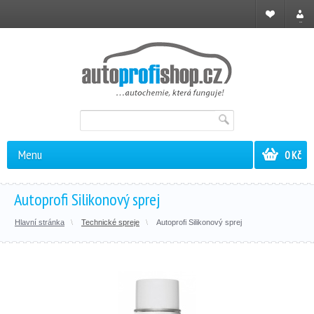
Registrace
Přihl
Menu
0 Kč
Autoprofi Silikonový sprej
Hlavní stránka
Technické spreje
Autoprofi Silikonový sprej