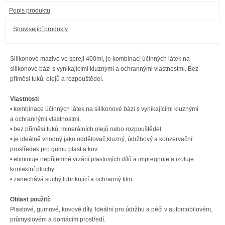
Popis produktu
Související produkty
Silikonové mazivo ve spreji 400ml, je kombinací účinných látek na
silikonové bázi s vynikajícími kluznými a ochrannými vlastnostmi. Bez
příměsi tuků, olejů a rozpouštědel.
Vlastnosti
•
kombinace účinných látek na silikonové bázi s vynikajícími kluznými
a ochrannými vlastnostmi.
•
bez příměsi tuků, minerálních olejů nebo rozpouštědel
• je ideálně vhodný jako oddělovač,kluzný, údržbový a konzervační
prostředek pro gumu plast a kov.
• eliminuje nepříjemné vrzání plastových dílů a impregnuje a izoluje
kontaktní plochy
• zanechává
suchý
lubrikující a ochranný film
Oblast použití:
Plastové, gumové, kovové díly. Ideální pro údržbu a péči v automobilovém,
průmyslovém a domácím prostředí.