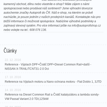
kamenný obchod, dílnu nebo vlastníte e-shop? Máte zájem s námi
spolupracovat nebo prodávat náš sortiment? Jsme výhradní dovozce
autochemie značky Autoprofi do ČR. Náš e-shop, na kterém se právě
nacházíte, je pouze jedním z našich prodejních kanálů. Kontaktujte nás pro
bližší informace či možnosti spolupráce. Nabízíme výhodné podmínky a
zajímavý slevový systém. Pro více informací pište na
info@autoprofishop.cz
nebo volejte na tel.: 608 076 136.
Články
22. 12. 2016
Reference - Výplach DPF+Čistič DPF+Diesel Common Rail+další -
NISSAN X-TRAIL/TCNT31-2.0 Dci
17. 10. 2016
Reference na Výplach motoru a Nano ochrana motoru - Fiat Doblo 1, 3JTD
14. 10. 2016
Reference na Diesel Common Rail a Čistič katalyzátoru a lambda sondy-
VW Passat Variant 2.0 TDI,125kW