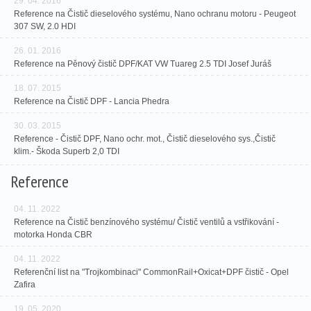
29. 04. 2016
Reference na Čistič dieselového systému, Nano ochranu motoru - Peugeot
307 SW, 2.0 HDI
26. 01. 2016
Reference na Pěnový čistič DPF/KAT VW Tuareg 2.5 TDI Josef Juráš
18. 07. 2015
Reference na Čistič DPF - Lancia Phedra
30. 03. 2015
Reference - Čistič DPF, Nano ochr. mot., Čistič dieselového sys.,Čistič
klim.- Škoda Superb 2,0 TDI
Reference
04. 11. 2022
Reference na Čistič benzínového systému/ Čistič ventilů a vstřikování -
motorka Honda CBR
04. 11. 2022
Referenční list na "Trojkombinaci" CommonRail+Oxicat+DPF čistič - Opel
Zafira
19. 05. 2020