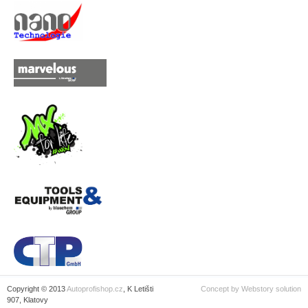
Copyright © 2013
Autoprofishop.cz
, K Letišti
Concept by
Webstory solution
907, Klatovy