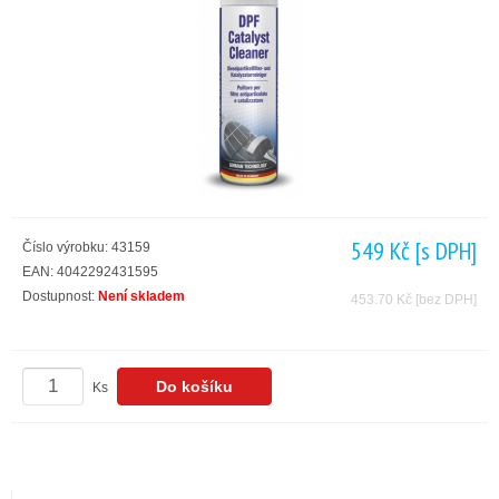
549 Kč
[s DPH]
Číslo výrobku: 43159
EAN: 4042292431595
Dostupnost:
Není skladem
453.70 Kč
[bez DPH]
Ks