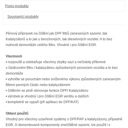
Popis produktu
Související produkty
Pěnový přípravek na čištění jak DPF filtrů zanesených sazemi, tak
Katalyzátorů a to jak u benzínových, tak dieselových vozidel. A to bez
nutnosti demontáže celého filtru. Vhodné i pro čištění EGR.
Vlastnosti
•
rozpouští a odstraňuje všechny zbytky sazí a nečistoty přítomné
v částicovém filtru / katalyzátoru způsobených provozem vozidla a to bez
demontáže
• vyhněte se poruchám nebo sníženému výkonu způsobených zaneseným
filtrem pevných částic nebo katalyzátorem
• čištěním se plně obnovuje funkce DPF/ Katalyzátoru
• výrobek je vhodný i pro čištění EGR ventilu a dalších
• kompletně se vypaří (při aplikaci do DPF/KAT)
Oblast použití:
Vhodný pro všechny uzavřené systémy s DPF/FAP a katalyzázory, případně
EGR, či demontované komponenty znečištěné sazemi, lze použít i v