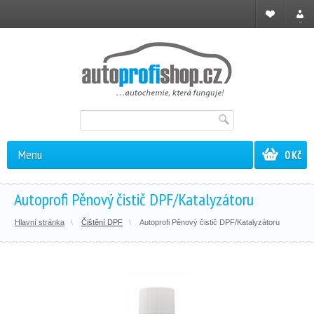
Registrace
Přihl
Menu
0 Kč
Autoprofi Pěnový čistič DPF/Katalyzátoru
Hlavní stránka
Čištění DPF
Autoprofi Pěnový čistič DPF/Katalyzátoru