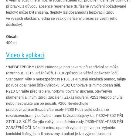
u většiny vozů), není možné spustit regeneraci, proto je možné, že účinnost
přípravku z důvodu absence regenerace (tj. řízené vytvoření požadované
teploty) může být snížena. (teploty lze dosáhnout i testovací jízdou
ve vyšších otáčkách, jedná se však o neřízený proces se všemi jeho
důsledky).
Obsah:
400 ml
Video k aplikaci
**NEBEZPEČÍ**:
H229 Nádoba je pod tlakem: při zahřívání se může
roztrhnout. H315 Dráždí kůži. H318 Způsobuje vážné poškození očí.
Standardní věty o nebezpečnosti P101 Je-li nutná lékařská pomoc, mějte
po ruce obal nebo štítek výrobku. P102 Uchovávejte mimo dosah dětí.
P210 Chraňte před teplem, horkými povrchy, jiskrami, otevřeným
plamenem a jinými zdroji zapálení. Zákaz kouření. P251 Nepropichujte
nebo nespalujte ani po použití. P260 Nevdechujte
prach/dým/plyn/mlhu/páry/aerosoly. P280 Používejte ochranné
rukavice/ochranný oděv/ochranné brýle/obličejový štít. P302+P352 PŘI
STYKU S KŮŽÍ: Omyjte velkým množstvím vody. P305+P351+P338 PŘI
ZASAŽENÍ OČÍ: Několik minut opatrně vyplachujte vodou. Vyjměte
kontaktní čočky, jsou-li nasazeny a pokud je lze vyjmout snadno.