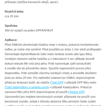
průmyslu (údržba lisovacích strojů, apod.)
Reakční doba:
cca 20 min.
Spotřeba:
400 ml vystačí na jeden DPF/FAP/KAT
Aplikace:
Před čištěním zkontrolujte hladinu oleje v motoru, pokud je kontaminován
naftou, je nutné olej vyměnit. Před použitím po dobu 1 min silně protřepejte!
Demontujte teplotní/tlakové čidlo nebo lambda sondu (dle typu filtru).
Vzniklým otvorem vstrčte hadičku a v intervalech 5 sec stříkejte dovnitř
dokud nebude filtr celý plný pěny. Poté namontujte zpět sondu/čidlo
a uveďte vše do původního stavu. Spusťte regenerační proces přes
diagnostiku. Poté vymažte všechny existující chyby a proveďte zkušební
jízdu po dobu 20 min. Pro optimální zotavení po čištění, doporučujeme
přidat po testovací jízdě, do nádrže
Čistič DPF
v případě DPF filtru nebo
Čistič katalyzátoru a lambda sondy
v případě Katalyzátoru. Pokud je
zanesení filtru přes 60% doporučujeme již použít
Výplach DPF
.
Upozornění pro majitele benzínových vozidel: přípravek lze použít i pro
benzínové vozidlo, avšak z důvodu absence filtru pevných částic (zatím