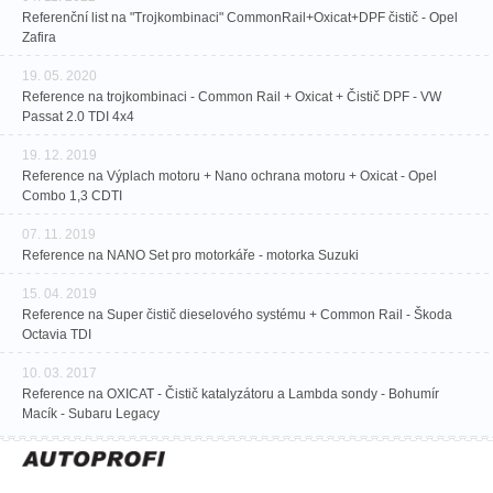
Referenční list na "Trojkombinaci" CommonRail+Oxicat+DPF čistič - Opel
Zafira
19. 05. 2020
Reference na trojkombinaci - Common Rail + Oxicat + Čistič DPF - VW
Passat 2.0 TDI 4x4
19. 12. 2019
Reference na Výplach motoru + Nano ochrana motoru + Oxicat - Opel
Combo 1,3 CDTI
07. 11. 2019
Reference na NANO Set pro motorkáře - motorka Suzuki
15. 04. 2019
Reference na Super čistič dieselového systému + Common Rail - Škoda
Octavia TDI
10. 03. 2017
Reference na OXICAT - Čistič katalyzátoru a Lambda sondy - Bohumír
Macík - Subaru Legacy