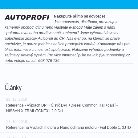
Nakupujte přímo od dovozce!
Jste autoservis, distributor, provozujete
kamenný obchod, dílnu nebo vlastníte e-shop? Máte zájem s námi
spolupracovat nebo prodávat náš sortiment? Jsme výhradní dovozce
autochemie značky Autoprofi do ČR. Náš e-shop, na kterém se právě
nacházíte, je pouze jedním z našich prodejních kanálů. Kontaktujte nás pro
bližší informace či možnosti spolupráce. Nabízíme výhodné podmínky a
zajímavý slevový systém. Pro více informací pište na
info@autoprofishop.cz
nebo volejte na tel.: 608 076 136.
Články
22. 12. 2016
Reference - Výplach DPF+Čistič DPF+Diesel Common Rail+další -
NISSAN X-TRAIL/TCNT31-2.0 Dci
17. 10. 2016
Reference na Výplach motoru a Nano ochrana motoru - Fiat Doblo 1, 3JTD