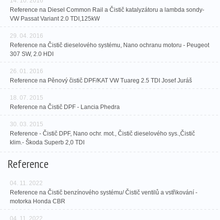
14. 10. 2016
Reference na Diesel Common Rail a Čistič katalyzátoru a lambda sondy-
VW Passat Variant 2.0 TDI,125kW
29. 04. 2016
Reference na Čistič dieselového systému, Nano ochranu motoru - Peugeot
307 SW, 2.0 HDI
26. 01. 2016
Reference na Pěnový čistič DPF/KAT VW Tuareg 2.5 TDI Josef Juráš
18. 07. 2015
Reference na Čistič DPF - Lancia Phedra
30. 03. 2015
Reference - Čistič DPF, Nano ochr. mot., Čistič dieselového sys.,Čistič
klim.- Škoda Superb 2,0 TDI
Reference
04. 11. 2022
Reference na Čistič benzínového systému/ Čistič ventilů a vstřikování -
motorka Honda CBR
04. 11. 2022