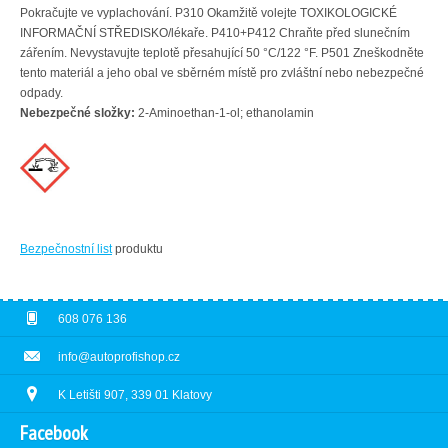
Pokračujte ve vyplachování. P310 Okamžitě volejte TOXIKOLOGICKÉ
INFORMAČNÍ STŘEDISKO/lékaře. P410+P412 Chraňte před slunečním
zářením. Nevystavujte teplotě přesahující 50 °C/122 °F. P501 Zneškodněte
tento materiál a jeho obal ve sběrném místě pro zvláštní nebo nebezpečné
odpady.
Nebezpečné složky:
2-Aminoethan-1-ol; ethanolamin
Bezpečnostní list
produktu
608 076 136
info@autoprofishop.cz
K Letišti 907, 339 01 Klatovy
Facebook