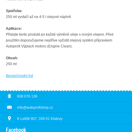
Spotřeba:
250 ml vystačí až na 4-5 l olejové náplně.
Aplikace:
Přidejte tento produkt
po
každé výměně oleje
s
novým olejem
.
Před
použitím doporučujeme nejdříve vyčistit olejový systém přípravkem
Autoprofi Výplach motoru (Engine Clean).
Obsah:
250 ml
Bezpečnostní list
608 076 136
info@autoprofishop.cz
K Letišti 907, 339 01 Klatovy
Facebook