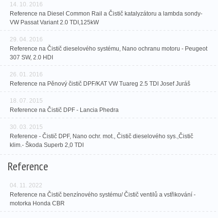
14. 10. 2016
Reference na Diesel Common Rail a Čistič katalyzátoru a lambda sondy-
VW Passat Variant 2.0 TDI,125kW
29. 04. 2016
Reference na Čistič dieselového systému, Nano ochranu motoru - Peugeot
307 SW, 2.0 HDI
26. 01. 2016
Reference na Pěnový čistič DPF/KAT VW Tuareg 2.5 TDI Josef Juráš
18. 07. 2015
Reference na Čistič DPF - Lancia Phedra
30. 03. 2015
Reference - Čistič DPF, Nano ochr. mot., Čistič dieselového sys.,Čistič
klim.- Škoda Superb 2,0 TDI
Reference
04. 11. 2022
Reference na Čistič benzínového systému/ Čistič ventilů a vstřikování -
motorka Honda CBR