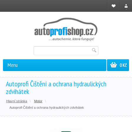
Registrace
Přihl
Menu
0 Kč
Autoprofi Čištění a ochrana hydraulických
zdvihátek
Hlavní stránka
Motor
Autoprofi Čištění a ochrana hydraulických zdvihátek