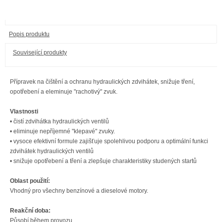
Popis produktu
Související produkty
Přípravek na čištění a ochranu hydraulických zdvihátek, snižuje tření,
opotřebení a eleminuje "rachotivý" zvuk.
Vlastnosti
• čistí zdvihátka hydraulických ventilů
•
eliminuje nepříjemné
"
klepavé
"
zvuky.
•
vysoce efektivní
formule
zajišťuje spolehlivou podporu
a
optimální
funkci
zdvihátek hydraulických ventilů
•
snižuje
opotřebení
a tření
a zlepšuje
charakteristiky studených startů
Oblast použití:
Vhodný pro všechny benzínové a dieselové motory.
Reakční doba:
Působí během provozu