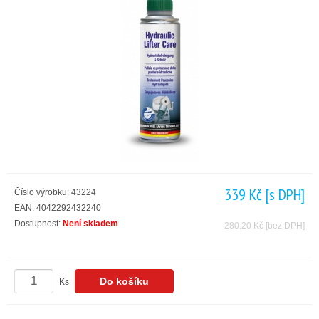
339 Kč
[s DPH]
Číslo výrobku: 43224
EAN: 4042292432240
Dostupnost:
Není skladem
280.20 Kč
[bez DPH]
Ks