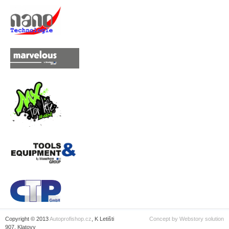
Copyright © 2013
Autoprofishop.cz
, K Letišti
Concept by
Webstory solution
907, Klatovy