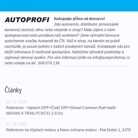
Nakupujte přímo od dovozce!
Jste autoservis, distributor, provozujete
kamenný obchod, dílnu nebo vlastníte e-shop? Máte zájem s námi
spolupracovat nebo prodávat náš sortiment? Jsme výhradní dovozce
autochemie značky Autoprofi do ČR. Náš e-shop, na kterém se právě
nacházíte, je pouze jedním z našich prodejních kanálů. Kontaktujte nás pro
bližší informace či možnosti spolupráce. Nabízíme výhodné podmínky a
zajímavý slevový systém. Pro více informací pište na
info@autoprofishop.cz
nebo volejte na tel.: 608 076 136.
Články
22. 12. 2016
Reference - Výplach DPF+Čistič DPF+Diesel Common Rail+další -
NISSAN X-TRAIL/TCNT31-2.0 Dci
17. 10. 2016
Reference na Výplach motoru a Nano ochrana motoru - Fiat Doblo 1, 3JTD