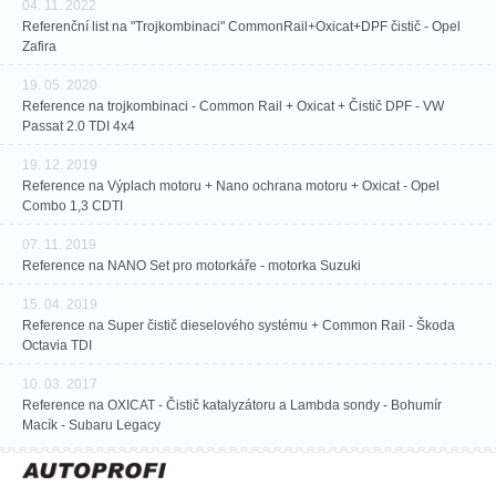
04. 11. 2022
Referenční list na "Trojkombinaci" CommonRail+Oxicat+DPF čistič - Opel
Zafira
19. 05. 2020
Reference na trojkombinaci - Common Rail + Oxicat + Čistič DPF - VW
Passat 2.0 TDI 4x4
19. 12. 2019
Reference na Výplach motoru + Nano ochrana motoru + Oxicat - Opel
Combo 1,3 CDTI
07. 11. 2019
Reference na NANO Set pro motorkáře - motorka Suzuki
15. 04. 2019
Reference na Super čistič dieselového systému + Common Rail - Škoda
Octavia TDI
10. 03. 2017
Reference na OXICAT - Čistič katalyzátoru a Lambda sondy - Bohumír
Macík - Subaru Legacy